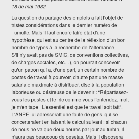
Silvia Pérez-
18 de mai 1982
Vitoria
La question du partage des emplois a fait l'objet de
tristes considérations dans le dernier numéro de
François de
Tumulte. Mais il faut encore faire état d'une
Ravignan
hypothèse, qui est au centre de la réflexion d'un bon
nombre de types à la recherche de l'alternance.
Gilbert Rist
S'il n'y avait pas de SMIC, de conventions collectives,
de charges sociales, etc…), on pourrait concevoir
Publications +
qu'un patron qui a, d'une part, un certain nombre de
Articles
postes de travail à pourvoir, d'autre part une masse
salariale maximale à distribuer, dise à la population
Actes de
laborieuse ou désireuse de le devenir : "Répartissez-
vous les postes et le fric comme vous l'entendez, moi,
colloques
je m'en tape ! L'essentiel est que le travail soit fait".
Librairie +
L'ANPE lui adresserait une foule de gens, qui se
concerteraient en faisant le calcul suivant : si chacun
Brochures
de nous ne va que deux heures par jour au turbin, il
n'aura pas beaucoup de pesetas. Mais il disposera
Livres