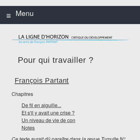
Accueil
Menu
≡
Présentation
Auteurs +
Sylvie
Constantinou
Pour qui travailler ?
Ingmar Granstedt
François Partant
Philippe Gruca
Silvia Grünig
Chapitres
Serge Latouche
De fil en aiguille...
Et s'il y avait une crise ?
Claude Llena
Un niveau de vie de con
Notes
François Partant
Ce texte aurait dû paraître dans la revue Tumulte N°