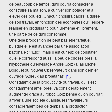
de beaucoup de temps, qu'il pourra consacrer à
DVD
construire sa maison, à cultiver son potager et à
élever des poulets. Chacun choisirait alors la durée
Adhésion
de son travail, en fonction des économies qu'il espère
réaliser en produisant, pour lui-même et librement,
Contact
une partie de ce qu'il consomme.
Liens
Une telle proposition ne peut pas être farfelue,
puisque elle est avancée par une association
patronale : "l'Etic". mais il est curieux de constater
qu'elle correspond aussi, à peu de choses près, à
l'hypothèse qu'envisage André Gorz (alias Michel
Bosquet du Nouvel Observateur) dans son dernier
ouvrage "Adieux au prolétariat"
[1]
.
Constatant que la productivité du travail, qui s'est
constamment améliorée, va considérablement
augmenter grâce au robot, Gorz pense qu'on pourrait
arriver à une société dualiste, les travailleurs
consacreraient peu de temps à la production