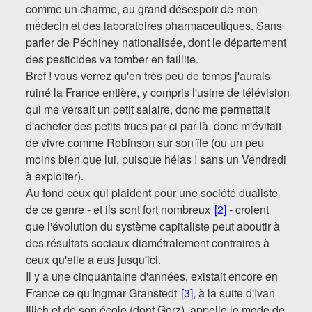
comme un charme, au grand désespoir de mon
médecin et des laboratoires pharmaceutiques. Sans
parler de Péchiney nationalisée, dont le département
des pesticides va tomber en faillite.
Bref ! vous verrez qu'en très peu de temps j'aurais
ruiné la France entière, y compris l'usine de télévision
qui me versait un petit salaire, donc me permettait
d'acheter des petits trucs par-ci par-là, donc m'évitait
de vivre comme Robinson sur son île (ou un peu
moins bien que lui, puisque hélas ! sans un Vendredi
à exploiter).
Au fond ceux qui plaident pour une société dualiste
de ce genre - et ils sont fort nombreux
[2]
- croient
que l'évolution du système capitaliste peut aboutir à
des résultats sociaux diamétralement contraires à
ceux qu'elle a eus jusqu'ici.
Il y a une cinquantaine d'années, existait encore en
France ce qu'Ingmar Granstedt
[3]
, à la suite d'Ivan
Illich et de son école (dont Gorz), appelle le mode de